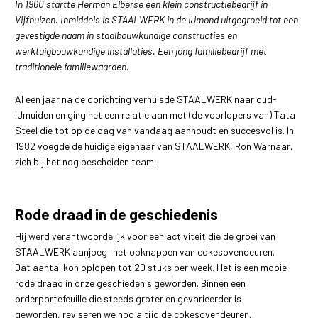
In 1960 startte Herman Elberse een klein constructiebedrijf in
Vijfhuizen. Inmiddels is STAALWERK in de IJmond uitgegroeid tot een
gevestigde naam in staalbouwkundige constructies en
werktuigbouwkundige installaties. Een jong familiebedrijf met
traditionele familiewaarden.
Al een jaar na de oprichting verhuisde STAALWERK naar oud-
IJmuiden en ging het een relatie aan met (de voorlopers van) Tata
Steel die tot op de dag van vandaag aanhoudt en succesvol is. In
1982 voegde de huidige eigenaar van STAALWERK, Ron Warnaar,
zich bij het nog bescheiden team.
Rode draad in de geschiedenis
Hij werd verantwoordelijk voor een activiteit die de groei van
STAALWERK aanjoeg: het opknappen van cokesovendeuren.
Dat aantal kon oplopen tot 20 stuks per week. Het is een mooie
rode draad in onze geschiedenis geworden. Binnen een
orderportefeuille die steeds groter en gevarieerder is
geworden, reviseren we nog altijd de cokesovendeuren.